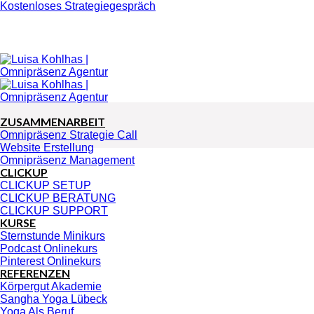
Zum
Kostenloses Strategiegespräch
Inhalt
springen
ZUSAMMENARBEIT
Omnipräsenz Strategie Call
Website Erstellung
Omnipräsenz Management
CLICKUP
CLICKUP SETUP
CLICKUP BERATUNG
CLICKUP SUPPORT
KURSE
Sternstunde Minikurs
Podcast Onlinekurs
Pinterest Onlinekurs
REFERENZEN
Körpergut Akademie
Sangha Yoga Lübeck
Yoga Als Beruf