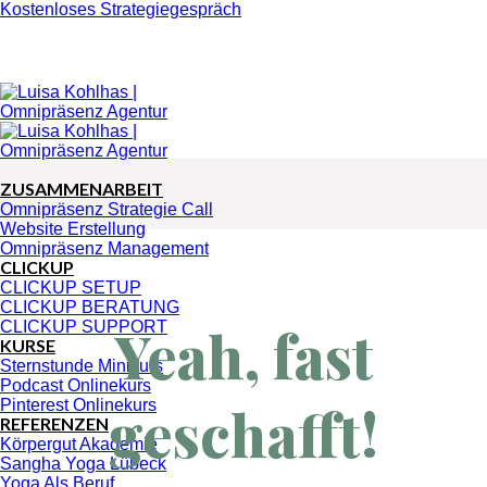
Zum
Kostenloses Strategiegespräch
Inhalt
springen
ZUSAMMENARBEIT
Omnipräsenz Strategie Call
Website Erstellung
Omnipräsenz Management
CLICKUP
CLICKUP SETUP
CLICKUP BERATUNG
Yeah, fast
CLICKUP SUPPORT
KURSE
Sternstunde Minikurs
Podcast Onlinekurs
geschafft!
Pinterest Onlinekurs
REFERENZEN
Körpergut Akademie
Sangha Yoga Lübeck
Yoga Als Beruf