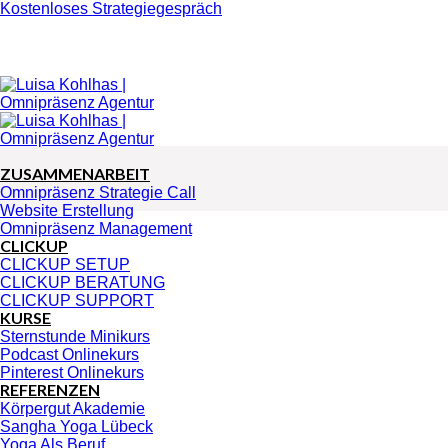
Zum
Kostenloses Strategiegespräch
Inhalt
springen
ZUSAMMENARBEIT
Omnipräsenz Strategie Call
Website Erstellung
Omnipräsenz Management
CLICKUP
CLICKUP SETUP
CLICKUP BERATUNG
CLICKUP SUPPORT
KURSE
Sternstunde Minikurs
Podcast Onlinekurs
Pinterest Onlinekurs
REFERENZEN
Körpergut Akademie
Sangha Yoga Lübeck
Yoga Als Beruf