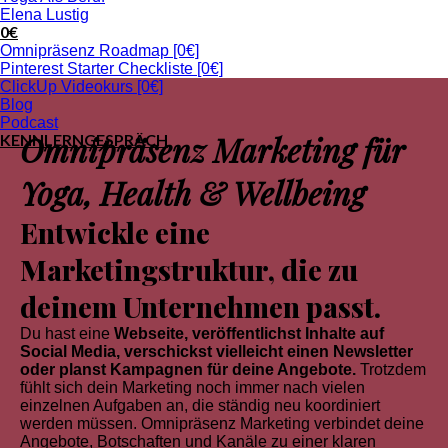
Elena Lustig
0€
Omnipräsenz Roadmap [0€]
Pinterest Starter Checkliste [0€]
ClickUp Videokurs [0€]
Blog
Podcast
Omnipräsenz Marketing für
KENNLERNGESPRÄCH
Yoga, Health & Wellbeing
Entwickle eine
Marketingstruktur, die zu
deinem Unternehmen passt.
Du hast eine
Webseite, veröffentlichst Inhalte auf
Social Media, verschickst vielleicht einen Newsletter
oder planst Kampagnen für deine Angebote.
Trotzdem
fühlt sich dein Marketing noch immer nach vielen
einzelnen Aufgaben an, die ständig neu koordiniert
werden müssen. Omnipräsenz Marketing verbindet deine
Angebote, Botschaften und Kanäle zu einer klaren